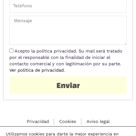
T
r
d
e
e
o
l
o
M
s
é
e
e
f
l
n
o
e
s
n
c
a
o
t
j
P
Acepto la política privacidad. Su mail será tratado
r
e
r
por el responsable con la finalidad de iniciar el
ó
i
contacto comercial y con legitimación por su parte.
n
v
Ver política de privacidad
.
i
a
c
c
Enviar
o
i
d
a
d
Privacidad
Cookies
Aviso legal
Utilizamos cookies para darte la mejor experiencia en