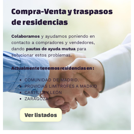
Compra-Venta y traspasos
de residencias
Colaboramos
y ayudamos poniendo en
contacto a compradores y vendedores,
dando
pautas de ayuda mutua
para
solucionar estos problemas.
Actualmente tenemos residencias en :
COMUNIDAD DE MADRID.
PROVICIAS LIMÍTROFES A MADRID
CASTILLA Y LEÓN
ZARAGOZA
Ver listados