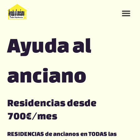
Ir
al
contenido
Ayuda al
anciano
Residencias desde
700€/mes
residencias baratas
RESIDENCIAS de ancianos en TODAS las