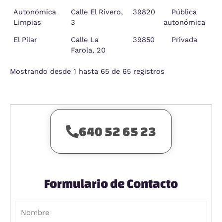
Autonómica
Calle El Rivero,
39820
Pública
Limpias
3
autonómica
El Pilar
Calle La
39850
Privada
Farola, 20
Mostrando desde 1 hasta 65 de 65 registros
640 52 65 23
Formulario de Contacto
N
o