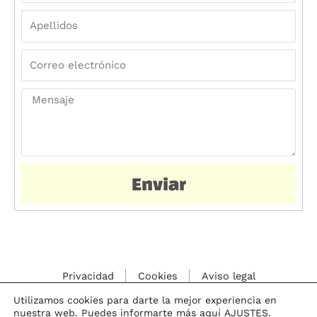
m
A
b
p
r
e
e
C
l
o
l
r
i
M
r
d
e
e
o
n
o
s
s
e
a
l
j
e
Enviar
e
c
t
r
ó
n
i
Privacidad
Cookies
Aviso legal
c
o
Utilizamos cookies para darte la mejor experiencia en
nuestra web. Puedes informarte más aquí
AJUSTES
.