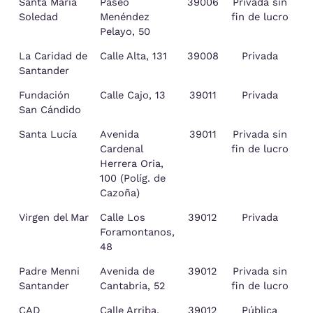
Santa María
Paseo
39006
Privada sin
S
Soledad
Menéndez
fin de lucro
Pelayo, 50
La Caridad de
Calle Alta, 131
39008
Privada
S
Santander
Fundación
Calle Cajo, 13
39011
Privada
S
San Cándido
Santa Lucía
Avenida
39011
Privada sin
S
Cardenal
fin de lucro
Herrera Oria,
100 (Políg. de
Cazoña)
Virgen del Mar
Calle Los
39012
Privada
S
Foramontanos,
48
Padre Menni
Avenida de
39012
Privada sin
S
Santander
Cantabria, 52
fin de lucro
CAD
Calle Arriba,
39012
Pública
S