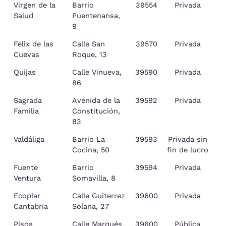
Virgen de la
Barrio
39554
Privada
Salud
Puentenansa,
9
Félix de las
Calle San
39570
Privada
Cuevas
Roque, 13
Quijas
Calle Vinueva,
39590
Privada
86
Sagrada
Avenida de la
39592
Privada
C
Familia
Constitución,
83
Valdáliga
Barrio La
39593
Privada sin
Cocina, 50
fin de lucro
Fuente
Barrio
39594
Privada
V
Ventura
Somavilla, 8
Ecoplar
Calle Guiterrez
39600
Privada
Cantabria
Solana, 27
Pisos
Calle Marqués
39600
Pública