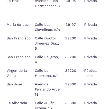
La Hoz
Avenida Juan
39195
Privada
Hormaechea, 7
María da Luz
Calle Las
39197
Privada
Clavelinas, s/n
San Francisco
Calle Doctor
39200
Privada
Jiménez Díaz,
5
San Francisco
Calle Peligros,
39200
Privada
II
4
Virgen de la
Calle La
39220
Pública
Va
Velilla
Huertona, s/n
local
San José
Avenida
39300
Privada
T
Fernando Arce,
18
La Alborada
Calle Julián
39300
Privada
T
Urbina, 16