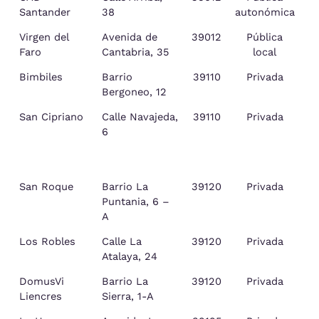
Santander
38
autonómica
Virgen del
Avenida de
39012
Pública
S
Faro
Cantabria, 35
local
Bimbiles
Barrio
39110
Privada
S
Bergoneo, 12
d
San Cipriano
Calle Navajeda,
39110
Privada
S
6
d
San Roque
Barrio La
39120
Privada
Puntania, 6 –
A
Los Robles
Calle La
39120
Privada
Atalaya, 24
DomusVi
Barrio La
39120
Privada
Liencres
Sierra, 1-A