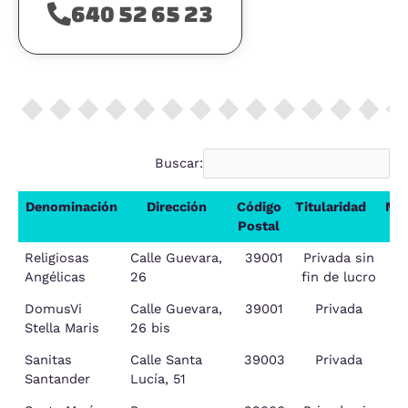
640 52 65 23
Buscar:
Denominación
Dirección
Código
Titularidad
Mun
Postal
Denominación
Dirección
Código
Titularidad
M
Religiosas
Calle Guevara,
39001
Privada sin
S
Postal
Angélicas
26
fin de lucro
DomusVi
Calle Guevara,
39001
Privada
S
Stella Maris
26 bis
Sanitas
Calle Santa
39003
Privada
S
Santander
Lucía, 51