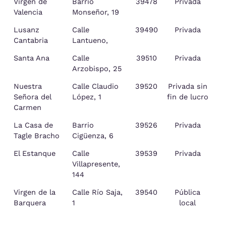
Virgen de
Barrio
39478
Privada
Valencia
Monseñor, 19
Lusanz
Calle
39490
Privada
Sa
Cantabria
Lantueno,
Santa Ana
Calle
39510
Privada
C
Arzobispo, 25
Nuestra
Calle Claudio
39520
Privada sin
Señora del
López, 1
fin de lucro
Carmen
La Casa de
Barrio
39526
Privada
Tagle Bracho
Cigüenza, 6
El Estanque
Calle
39539
Privada
Villapresente,
144
Virgen de la
Calle Río Saja,
39540
Pública
Sa
Barquera
1
local