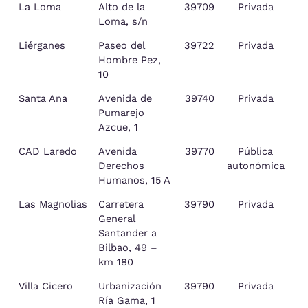
La Loma
Alto de la
39709
Privada
Loma, s/n
Liérganes
Paseo del
39722
Privada
L
Hombre Pez,
10
Santa Ana
Avenida de
39740
Privada
Pumarejo
Azcue, 1
CAD Laredo
Avenida
39770
Pública
Derechos
autonómica
Humanos, 15 A
Las Magnolias
Carretera
39790
Privada
B
General
Santander a
Bilbao, 49 –
km 180
Villa Cicero
Urbanización
39790
Privada
B
Ría Gama, 1