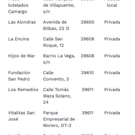
tutelados
de Villapuente,
local
Camargo
s/n
Las Alondras
Avenida de
39600
Privada
Bilbao, 22 D
La Encina
Calle San
39608
Privada
Roque, 12
Hijos de Mar
Barrio La Vega,
39608
Privada
s/n
Fundación
Calle
39610
Privada
As
San Pedro
Convento, 3
Los Remedios
Calle Tomás
39611
Privada
As
Maza Solano,
24
Vitalitas San
Parque
39611
Privada
As
José
Empresarial de
Morero, DT-3