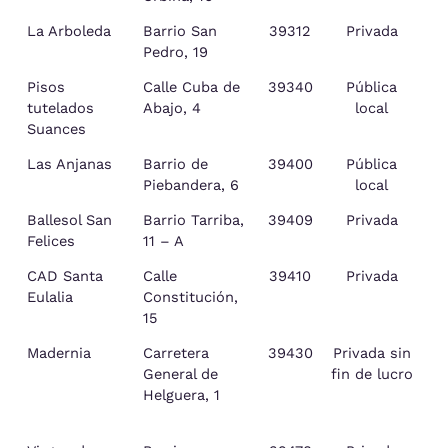
La Arboleda
Barrio San
39312
Privada
Pedro, 19
Pisos
Calle Cuba de
39340
Pública
tutelados
Abajo, 4
local
Suances
Las Anjanas
Barrio de
39400
Pública
C
Piebandera, 6
local
Bu
Ballesol San
Barrio Tarriba,
39409
Privada
S
Felices
11 – A
d
CAD Santa
Calle
39410
Privada
Eulalia
Constitución,
15
Madernia
Carretera
39430
Privada sin
General de
fin de lucro
Helguera, 1