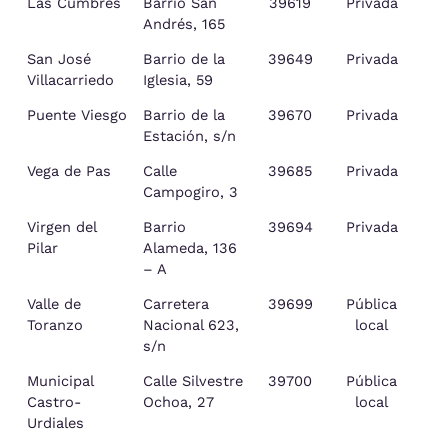
Las Cumbres
Barrio San
39619
Privada
Andrés, 165
San José
Barrio de la
39649
Privada
Vi
Villacarriedo
Iglesia, 59
Puente Viesgo
Barrio de la
39670
Privada
Estación, s/n
Vega de Pas
Calle
39685
Privada
Ve
Campogiro, 3
Virgen del
Barrio
39694
Privada
Sa
Pilar
Alameda, 136
– A
Valle de
Carretera
39699
Pública
C
Toranzo
Nacional 623,
local
s/n
Municipal
Calle Silvestre
39700
Pública
Castro-
Ochoa, 27
local
Urdiales