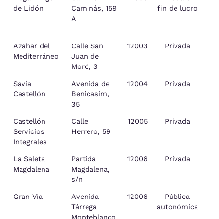
de Lidón
Caminás, 159
fin de lucro
Pl
A
Azahar del
Calle San
12003
Privada
Mediterráneo
Juan de
Pl
Moró, 3
Savia
Avenida de
12004
Privada
Castellón
Benicasim,
Pl
35
Castellón
Calle
12005
Privada
Servicios
Herrero, 59
Pl
Integrales
La Saleta
Partida
12006
Privada
Magdalena
Magdalena,
Pl
s/n
Gran Vía
Avenida
12006
Pública
Tárrega
autonómica
Pl
Monteblanco,