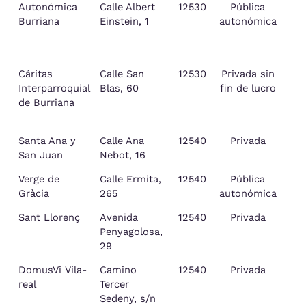
Autonómica
Calle Albert
12530
Pública
B
Burriana
Einstein, 1
autonómica
Cáritas
Calle San
12530
Privada sin
B
Interparroquial
Blas, 60
fin de lucro
de Burriana
Santa Ana y
Calle Ana
12540
Privada
San Juan
Nebot, 16
Verge de
Calle Ermita,
12540
Pública
Gràcia
265
autonómica
Sant Llorenç
Avenida
12540
Privada
Penyagolosa,
29
DomusVi Vila-
Camino
12540
Privada
real
Tercer
Sedeny, s/n