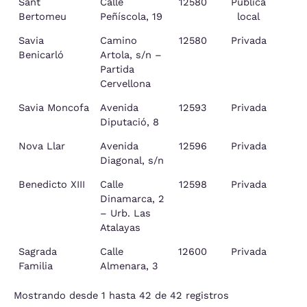
Sant
Calle
12580
Pública
Bertomeu
Peñíscola, 19
local
Savia
Camino
12580
Privada
Benicarló
Artola, s/n –
Partida
Cervellona
Savia Moncofa
Avenida
12593
Privada
Diputació, 8
Nova Llar
Avenida
12596
Privada
Diagonal, s/n
Benedicto XIII
Calle
12598
Privada
Pe
Dinamarca, 2
– Urb. Las
Atalayas
Sagrada
Calle
12600
Privada
Familia
Almenara, 3
Mostrando desde 1 hasta 42 de 42 registros