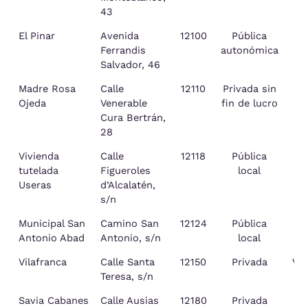
43
El Pinar
Avenida
12100
Pública
Ferrandis
autonómica
Pl
Salvador, 46
Madre Rosa
Calle
12110
Privada sin
Ojeda
Venerable
fin de lucro
Cura Bertrán,
28
Vivienda
Calle
12118
Pública
Us
tutelada
Figueroles
local
Useras
d’Alcalatén,
s/n
Municipal San
Camino San
12124
Pública
Vi
Antonio Abad
Antonio, s/n
local
Vilafranca
Calle Santa
12150
Privada
Vil
Teresa, s/n
Savia Cabanes
Calle Ausias
12180
Privada