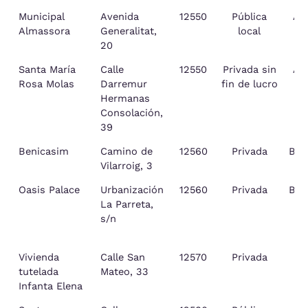
Municipal
Avenida
12550
Pública
Al
Almassora
Generalitat,
local
20
Santa María
Calle
12550
Privada sin
Al
Rosa Molas
Darremur
fin de lucro
Hermanas
Consolación,
39
Benicasim
Camino de
12560
Privada
Ben
Vilarroig, 3
Oasis Palace
Urbanización
12560
Privada
Ben
La Parreta,
s/n
Vivienda
Calle San
12570
Privada
tutelada
Mateo, 33
Infanta Elena