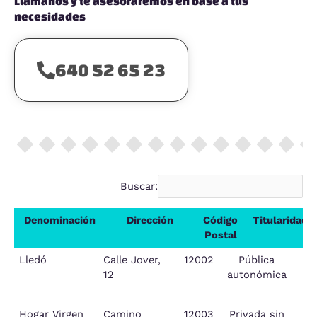
Llámanos y te asesoraremos en base a tus
necesidades
640 52 65 23
Buscar:
Denominación
Dirección
Código
Titularidad
Postal
Denominación
Dirección
Código
Titularidad
Lledó
Calle Jover,
12002
Pública
Postal
12
autonómica
Pl
Hogar Virgen
Camino
12003
Privada sin